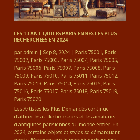
LES 10 ANTIQUITÉS PARISIENNES LES PLUS
RECHERCHÉES EN 2024
par
admin
|
Sep 8, 2024
|
Paris 75001
,
Paris
75002
,
Paris 75003
,
Paris 75004
,
Paris 75005
,
Paris 75006
,
Paris 75007
,
Paris 75008
,
Paris
75009
,
Paris 75010
,
Paris 75011
,
Paris 75012
,
Paris 75013
,
Paris 75014
,
Paris 75015
,
Paris
75016
,
Paris 75017
,
Paris 75018
,
Paris 75019
,
Paris 75020
Les Artistes les Plus Demandés continue
d'attirer les collectionneurs et les amateurs
d'antiquités parisiennes du monde entier. En
2024, certains objets et styles se démarquent
particulièrement sur le marché parisien des