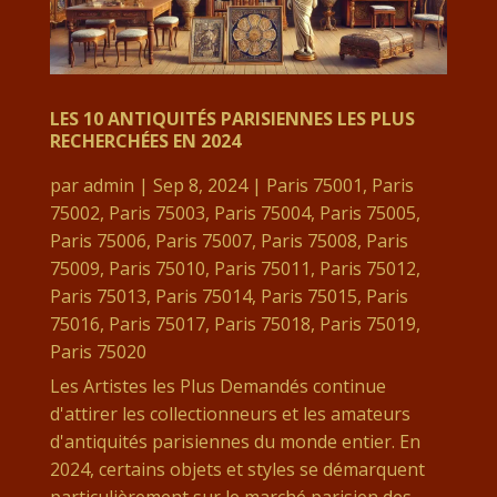
LES 10 ANTIQUITÉS PARISIENNES LES PLUS
RECHERCHÉES EN 2024
par
admin
|
Sep 8, 2024
|
Paris 75001
,
Paris
75002
,
Paris 75003
,
Paris 75004
,
Paris 75005
,
Paris 75006
,
Paris 75007
,
Paris 75008
,
Paris
75009
,
Paris 75010
,
Paris 75011
,
Paris 75012
,
Paris 75013
,
Paris 75014
,
Paris 75015
,
Paris
75016
,
Paris 75017
,
Paris 75018
,
Paris 75019
,
Paris 75020
Les Artistes les Plus Demandés continue
d'attirer les collectionneurs et les amateurs
d'antiquités parisiennes du monde entier. En
2024, certains objets et styles se démarquent
particulièrement sur le marché parisien des