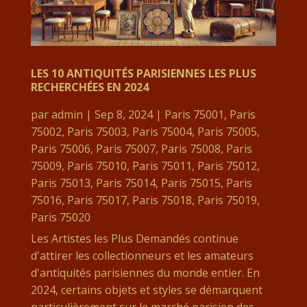
LES 10 ANTIQUITÉS PARISIENNES LES PLUS
RECHERCHÉES EN 2024
par
admin
|
Sep 8, 2024
|
Paris 75001
,
Paris
75002
,
Paris 75003
,
Paris 75004
,
Paris 75005
,
Paris 75006
,
Paris 75007
,
Paris 75008
,
Paris
75009
,
Paris 75010
,
Paris 75011
,
Paris 75012
,
Paris 75013
,
Paris 75014
,
Paris 75015
,
Paris
75016
,
Paris 75017
,
Paris 75018
,
Paris 75019
,
Paris 75020
Les Artistes les Plus Demandés continue
d'attirer les collectionneurs et les amateurs
d'antiquités parisiennes du monde entier. En
2024, certains objets et styles se démarquent
particulièrement sur le marché parisien des