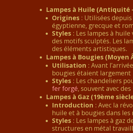
Lampes à Huile (Antiquité 
Origines
: Utilisées depuis
égyptienne, grecque et roma
Styles
: Les lampes à huile
des motifs sculptés. Les l
des éléments artistiques.
Lampes à Bougies (Moyen Â
Utilisation
: Avant l’arrivé
bougies étaient largement u
Styles
: Les chandeliers po
fer forgé
, souvent avec des
Lampes à Gaz (19ème siècl
Introduction
: Avec la rév
huile et à bougies dans les 
Styles
: Les lampes à gaz d
structures en métal travaill