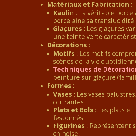
Matériaux et Fabrication
:
Kaolin
: La véritable porcel
porcelaine sa translucidité e
Glaçures
: Les glaçures var
une teinte verte caractéris
Décorations
:
Motifs
: Les motifs compren
scènes de la vie quotidienn
Techniques de Décoratio
peinture sur glaçure (famille
Formes
:
Vases
: Les vases balustres
courantes.
Plats et Bols
: Les plats et
festonnés.
Figurines
: Représentent s
chinoise.