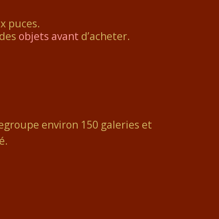
ux puces.
 des
objets avant
d’acheter.
 regroupe environ 150 galeries et
é.