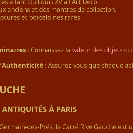
ces allant du Louis XV à l’Art Déco.
ux anciens et des montres de collection.
lptures et porcelaines rares.
R
minaires
: Connaissez la
valeur des objets
qui
d’Authenticité
: Assurez-vous que chaque ac
AUCHE
S ANTIQUITÉS À PARIS
t-Germain-des-Prés, le Carré Rive Gauche est