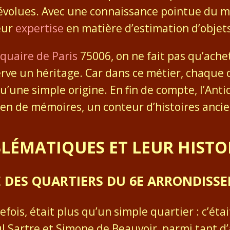
volues. Avec une connaissance pointue du marc
eur
expertise
en matière d’estimation d’objets
quaire de Paris
75006, on ne fait pas qu’ache
erve un héritage. Car dans ce métier, chaque
u’une simple origine. En fin de compte, l’Anti
dien de mémoires, un conteur d’histoires an
LÉMATIQUES ET LEUR HISTO
E DES QUARTIERS DU 6E ARRONDISS
refois, était plus qu’un simple quartier : c’éta
aul Sartre et Simone de Beauvoir, parmi tant 